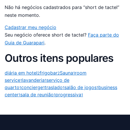
Não há negócios cadastrados para “short de tactel”
neste momento.
Cadastrar meu negócio
Seu negócio oferece short de tactel?
Faça parte do
Guia de Guarapari
.
Outros itens populares
diária em hotel
frigobar
Sauna
room
2
2
1
service
lavanderia
serviço de
1
1
quarto
concierge
traslado
salão de jogos
business
1
1
1
1
center
sala de reunião
progressiva
1
1
1