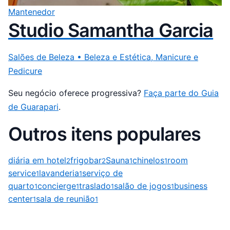
Mantenedor
Studio Samantha Garcia
Salões de Beleza • Beleza e Estética, Manicure e
Pedicure
Seu negócio oferece progressiva?
Faça parte do Guia
de Guarapari
.
Outros itens populares
diária em hotel
frigobar
Sauna
chinelos
room
2
2
1
1
service
lavanderia
serviço de
1
1
quarto
concierge
traslado
salão de jogos
business
1
1
1
1
center
sala de reunião
1
1