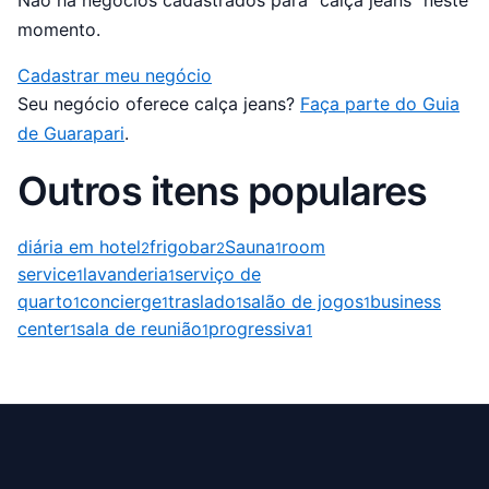
Não há negócios cadastrados para “calça jeans” neste
momento.
Cadastrar meu negócio
Seu negócio oferece calça jeans?
Faça parte do Guia
de Guarapari
.
Outros itens populares
diária em hotel
frigobar
Sauna
room
2
2
1
service
lavanderia
serviço de
1
1
quarto
concierge
traslado
salão de jogos
business
1
1
1
1
center
sala de reunião
progressiva
1
1
1