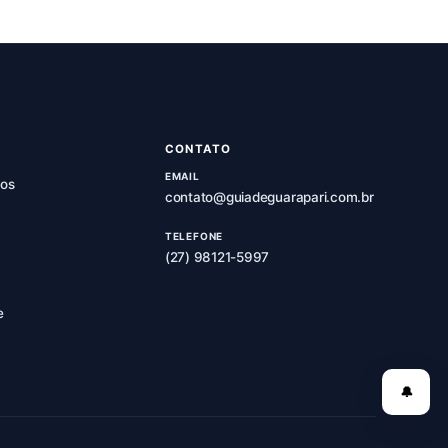
CONTATO
EMAIL
os
contato@guiadeguarapari.com.br
TELEFONE
(27) 98121-5997
e
🔔