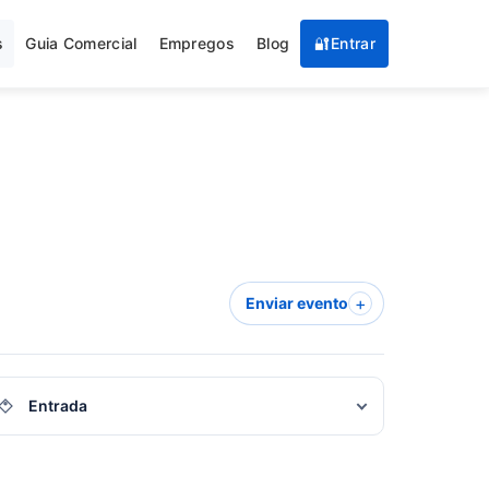
s
Guia Comercial
Empregos
Blog
🔐
Entrar
+
Enviar evento
trada
Entrada