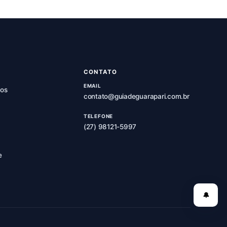
CONTATO
EMAIL
os
contato@guiadeguarapari.com.br
TELEFONE
(27) 98121-5997
e
🔔