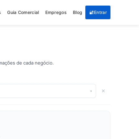
s
Guia Comercial
Empregos
Blog
🔐
Entrar
rmações de cada negócio.
▾
.