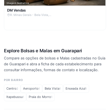
Imagem ilustrativa
DM Vendas
R. Minas Gerais - Bela Vista,…
Explore Bolsas e Malas em Guarapari
Compare as opções de bolsas e Malas cadastradas no Guia
de Guarapari e abra a ficha de cada estabelecimento para
consultar informações, formas de contato e localização.
POR BAIRRO
Centro
Aeroporto
Bela Vista
Enseada Azul
2
1
1
1
Itapebussu
Praia do Morro
1
1