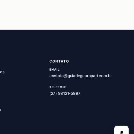
CONTATO
EMAIL
os
contato@guiadeguarapari.com.br
TELEFONE
(27) 98121-5997
e
🔔