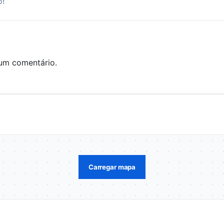
o!
um comentário.
Carregar mapa