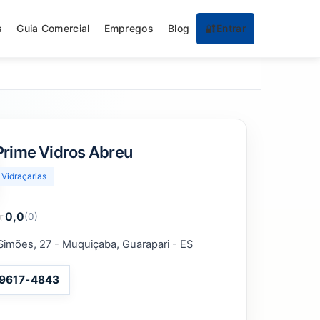
s
Guia Comercial
Empregos
Blog
🔐
Entrar
Prime Vidros Abreu
Vidraçarias
★
0,0
(0)
Simões, 27 - Muquiçaba, Guarapari - ES
99617-4843