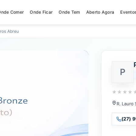
Onde Comer
Onde Ficar
Onde Tem
Aberto Agora
Evento
dros Abreu
P
★
★
★
★
R. Lauro 
(27) 