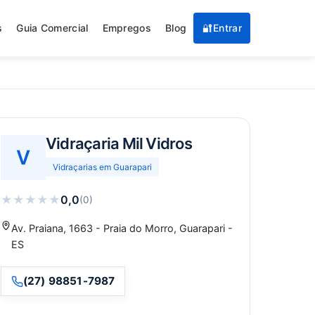
s
Guia Comercial
Empregos
Blog
🔐
Entrar
Vidraçaria Mil Vidros
V
Vidraçarias em Guarapari
★
★
★
★
★
0,0
(0)
Av. Praiana, 1663 - Praia do Morro, Guarapari -
ES
(27) 98851-7987