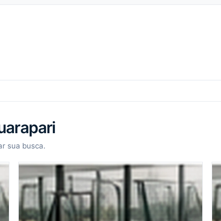
uarapari
r sua busca.