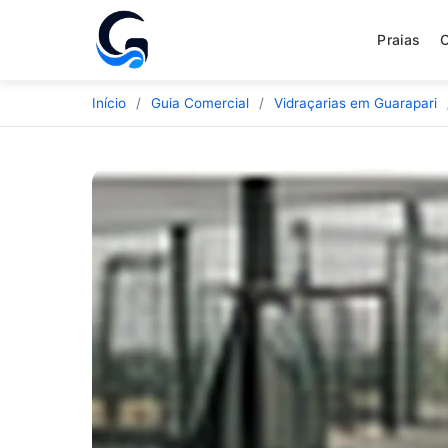
Praias
Início
/
Guia Comercial
/
Vidraçarias em Guarapari