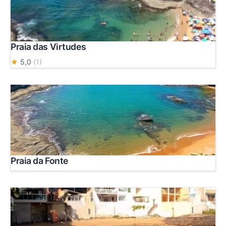
Praia das Virtudes
★
5,0
(1)
Praia da Fonte