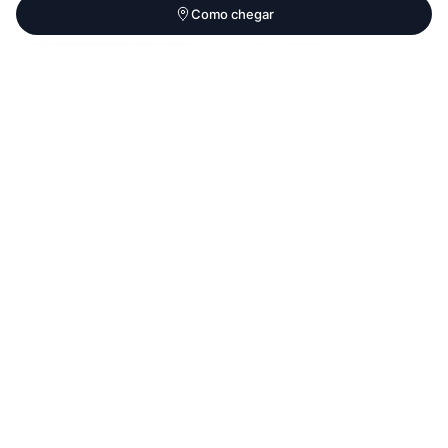
Ipiranga
Como chegar
Praia da Aldeia
Parque Estadual Paulo César Vinha