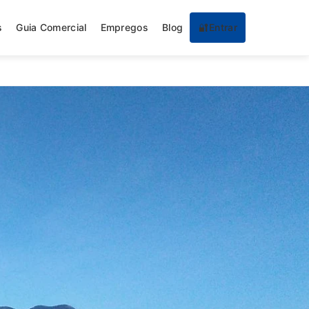
s
Guia Comercial
Empregos
Blog
🔐
Entrar