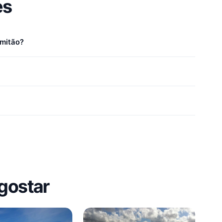
es
rmitão?
gostar