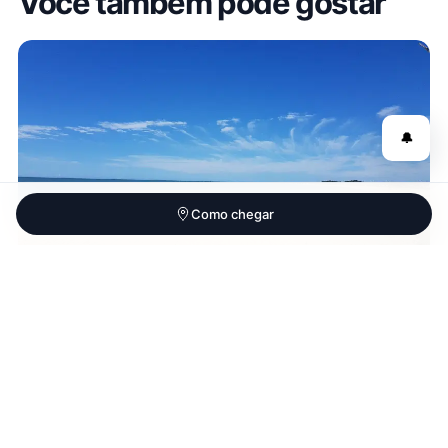
Você também pode gostar
🔔
Como chegar
Praia do Ipiranga
Ipiranga