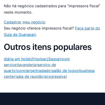
Não há negócios cadastrados para “impressora fiscal”
neste momento.
Cadastrar meu negócio
Seu negócio oferece impressora fiscal?
Faça parte do
Guia de Guarapari
.
Outros itens populares
diária em hotel
frigobar
Sauna
room
2
2
1
service
lavanderia
serviço de
1
1
quarto
concierge
traslado
salão de jogos
business
1
1
1
1
center
sala de reunião
progressiva
1
1
1