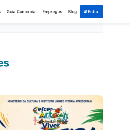
s
Guia Comercial
Empregos
Blog
🔐
Entrar
es