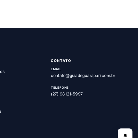
CONTATO
EMAIL
os
contato@guiadeguarapari.com.br
TELEFONE
(27) 98121-5997
e
🔔