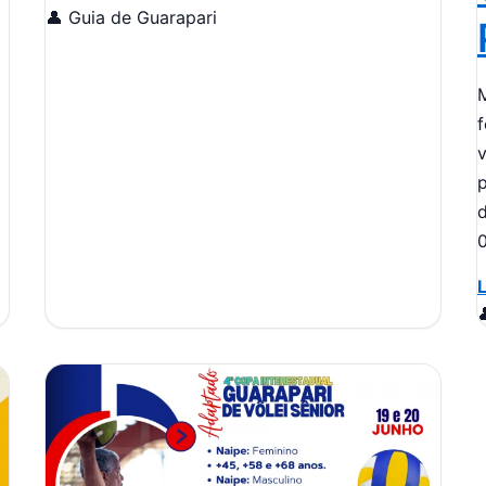
👤 Guia de Guarapari
f
v
p
0
