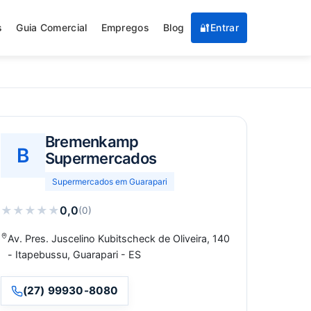
s
Guia Comercial
Empregos
Blog
🔐
Entrar
Bremenkamp
B
Supermercados
Supermercados em Guarapari
★
★
★
★
★
0,0
(0)
Av. Pres. Juscelino Kubitscheck de Oliveira, 140
- Itapebussu, Guarapari - ES
(27) 99930-8080